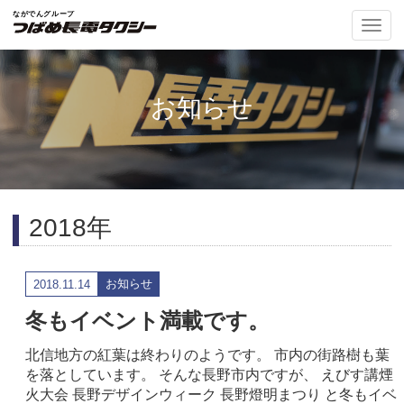
ナ
ビ
ゲ
ー
シ
お知らせ
ョ
ン
の
切
替
2018年
お知らせ
2018.11.14
冬もイベント満載です。
北信地方の紅葉は終わりのようです。 市内の街路樹も葉
を落としています。 そんな長野市内ですが、 えびす講煙
火大会 長野デザインウィーク 長野燈明まつり と冬もイベ