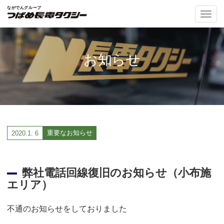
ナ
ビ
ゲ
ー
シ
お知らせ
ョ
ン
の
切
替
重要なお知らせ
2020.
1. 6
弊社電話回線復旧のお知らせ（小布施
エリア）
不通のお知らせをしておりました